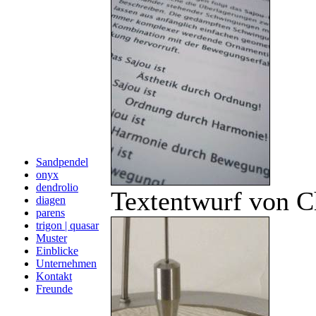
Sandpendel
onyx
dendrolio
Textentwurf von C
diagen
parens
trigon | quasar
Muster
Einblicke
Unternehmen
Kontakt
Freunde